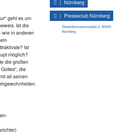
Nürnberg
Presseclub Nürnberg
ur" geht es um
eweis. Ist die
Gewerbemuseumsplatz 2
,
90403
Nürnberg
- wie in anderen
 ein
traktivste? Ist
aupt möglich?
de die großen
Gottes", die
it all seinen
Sehgewohnheiten.
ren-
ichter)