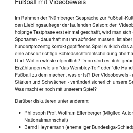
Fußball mit Videobeweis
Im Rahmen der "Nürnberger Gespräche zur Fußball-Kult
den Lieblingsaufreger der laufenden Saison: den Videob
holprige Testphase erst einmal geschafft, wird man sich 
Sportarten - dauerhaft mit ihm abfinden müssen. Ist aber
hundertprozentig korrekt gepfiffenes Spiel wirklich das at
eine absolut richtige Schiedsrichterentscheidung überh
Und: Wollen wir sie eigentlich? Denn sind es nicht gera
Erzählungen wie um "das Wembley-Tor" oder "die Hand 
Fußball zu dem machen, was er ist? Der Videobeweis - m
Stärken und Schwächen - verändert sicherlich unsere 
Was macht er noch mit unserem Spiel?
Darüber diskutieren unter anderem:
Philosoph Prof. Wolfram Eilenberger (Mitglied Auto
Nationalmannschaft)
Bernd Heynemann (ehemaliger Bundesliga-Schiedsr