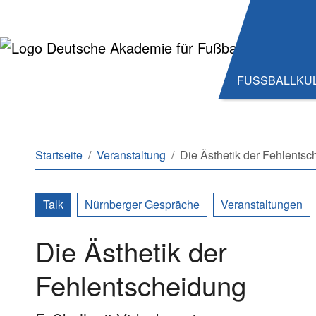
Zum Hauptinhalt springen
Zum Seitenende springen
FUSSBALLKU
Sie sind hier:
Startseite
Veranstaltung
Die Ästhetik der Fehlents
Talk
Nürnberger Gespräche
Veranstaltungen
Die Ästhetik der
Fehlentscheidung