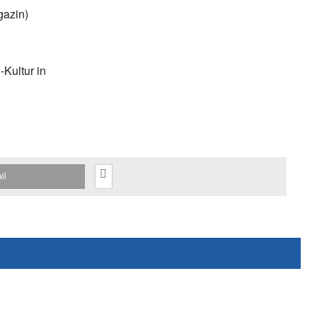
gazin)
Kultur in
il