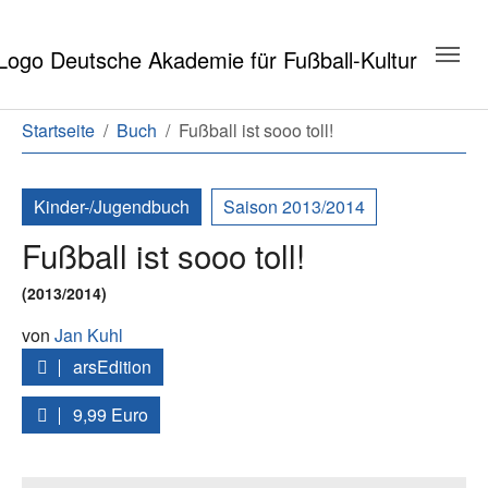
Zum Hauptinhalt springen
Zum Seitenende springen
Sie sind hier:
Startseite
Buch
Fußball ist sooo toll!
Kinder-/Jugendbuch
Saison 2013/2014
Fußball ist sooo toll!
(2013/2014)
von
Jan Kuhl
arsEdition
9,99 Euro