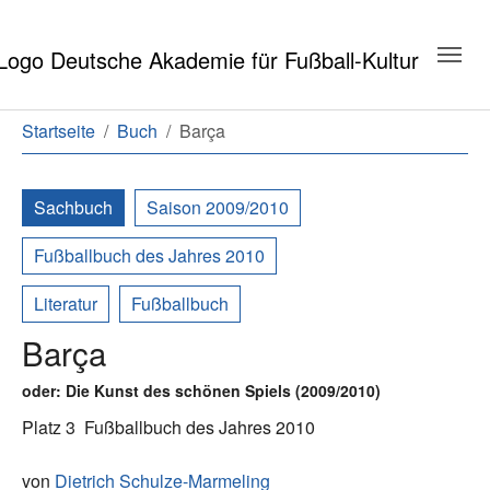
Zum Hauptinhalt springen
Zum Seitenende springen
Sie sind hier:
Startseite
Buch
Barça
Sachbuch
Saison 2009/2010
Fußballbuch des Jahres 2010
Literatur
Fußballbuch
Barça
oder: Die Kunst des schönen Spiels (2009/2010)
Platz 3
Fußballbuch des Jahres 2010
von
Dietrich Schulze-Marmeling