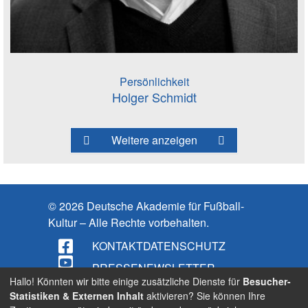
Persönlichkeit
Holger Schmidt
Weitere anzeigen
© 2026 Deutsche Akademie für Fußball-
Kultur – Alle Rechte vorbehalten.
KONTAKT
DATENSCHUTZ
PRESSE
NEWSLETTER
Hallo! Könnten wir bitte einige zusätzliche Dienste für
Besucher-
IMPRESSUM
Statistiken & Externen Inhalt
aktivieren? Sie können Ihre