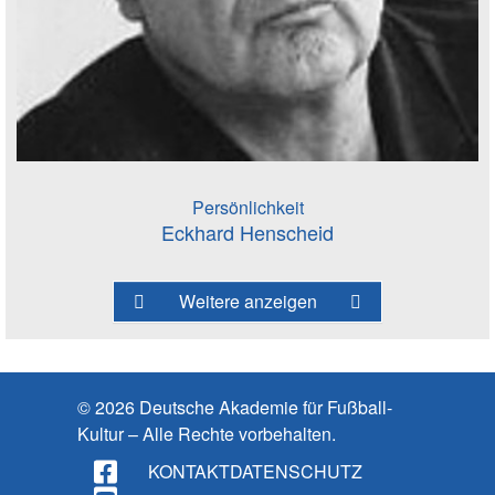
Persönlichkeit
Eckhard Henscheid
Weitere anzeigen
© 2026 Deutsche Akademie für Fußball-
Kultur – Alle Rechte vorbehalten.
KONTAKT
DATENSCHUTZ