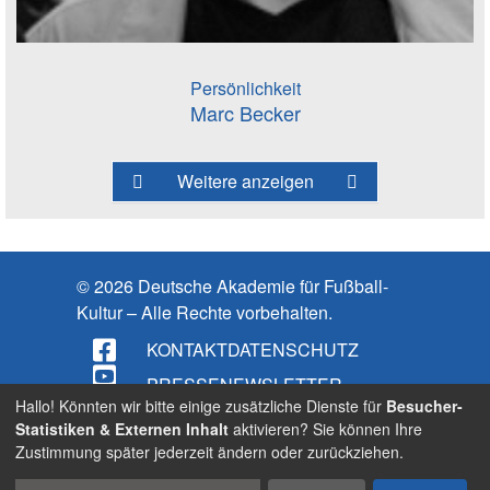
Persönlichkeit
Marc Becker
Weitere anzeigen
© 2026 Deutsche Akademie für Fußball-
Kultur – Alle Rechte vorbehalten.
KONTAKT
DATENSCHUTZ
PRESSE
NEWSLETTER
Hallo! Könnten wir bitte einige zusätzliche Dienste für
Besucher-
IMPRESSUM
Statistiken & Externen Inhalt
aktivieren? Sie können Ihre
Zustimmung später jederzeit ändern oder zurückziehen.
BARRIEREFREIHEIT
Cookies
Suche