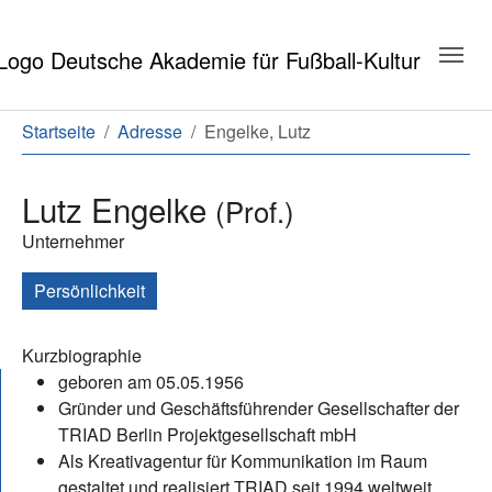
Zum Hauptinhalt springen
Zum Seitenende springen
Sie sind hier:
Startseite
Adresse
Engelke, Lutz
Lutz Engelke
(Prof.)
Unternehmer
Persönlichkeit
Kurzbiographie
geboren am 05.05.1956
Gründer und Geschäftsführender Gesellschafter der
TRIAD Berlin Projektgesellschaft mbH
Als Kreativagentur für Kommunikation im Raum
gestaltet und realisiert TRIAD seit 1994 weltweit