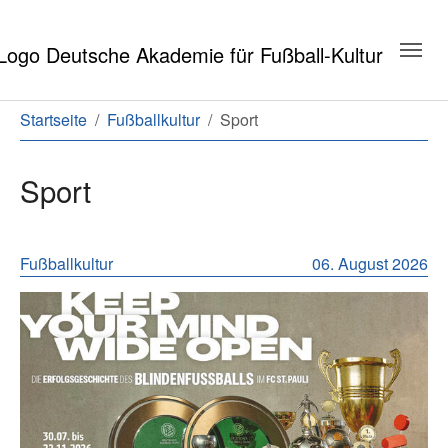
Zum Hauptinhalt springen
Zum Seitenende springen
Sie sind hier:
Startseite
Fußballkultur
Sport
Sport
Meldungen aus dem Bereich Sport
Fußballkultur
06. August 2026