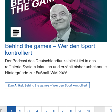
Behind the games – Wer den Sport
kontrolliert
Der Podcast des Deutschlandfunks blickt tief in das
raffinierte System Infantino und erzählt bisher unbekannte
Hintergründe zur Fußball-WM 2026.
Zum Artikel:
Behind the games – Wer den Sport kontrolliert
1
2
3
4
5
6
7
8
9
10
…