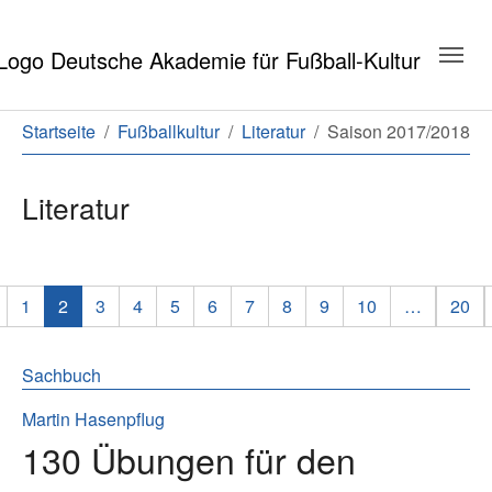
Zum Hauptinhalt springen
Zum Seitenende springen
Sie sind hier:
Startseite
Fußballkultur
Literatur
Saison 2017/2018
Literatur
1
2
3
4
5
6
7
8
9
10
…
20
Sachbuch
Martin Hasenpflug
130 Übungen für den