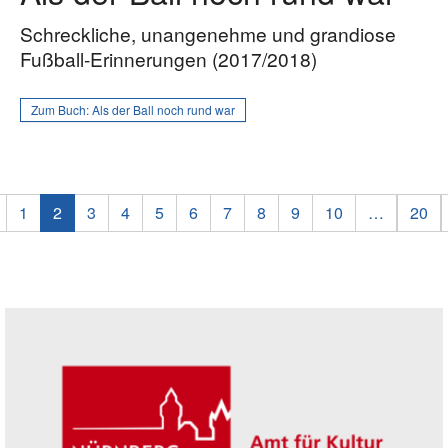
Schreckliche, unangenehme und grandiose
Fußball-Erinnerungen (2017/2018)
Zum Buch:
Als der Ball noch rund war
1
2
3
4
5
6
7
8
9
10
…
20
Seitenleiste