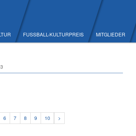
LTUR
FUSSBALL-KULTURPREIS
MITGLIEDER
13
6
7
8
9
10
>