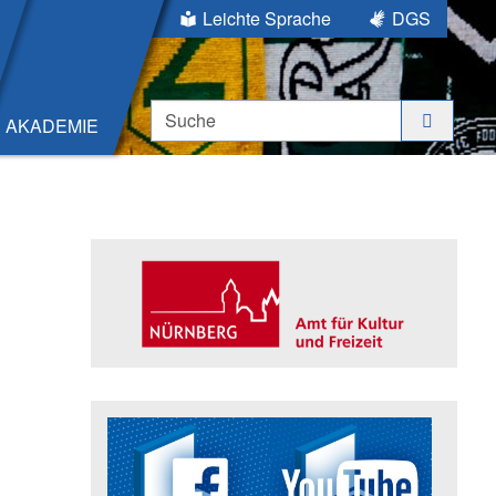
Leichte Sprache
DGS
Suche
AKADEMIE
Seitenleiste
Trägerin der Akademie: Amt für K