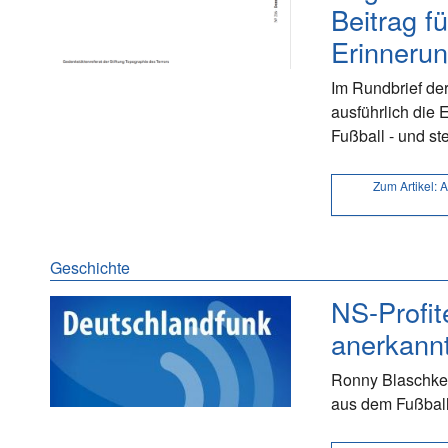
Beitrag f
Erinnerun
Im Rundbrief de
ausführlich die 
Fußball - und st
Zum Artikel:
A
Geschichte
NS-Profit
anerkann
Ronny Blaschke b
aus dem Fußball