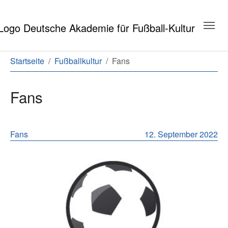
Zum Hauptinhalt springen
Zum Seitenende springen
Sie sind hier:
Startseite
Fußballkultur
Fans
Fans
Meldungen aus dem Bereich Fans
Fans
12. September 2022