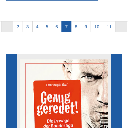
…
2
3
4
5
6
7
8
9
10
11
…
Literatur aus dem Bereich Fans