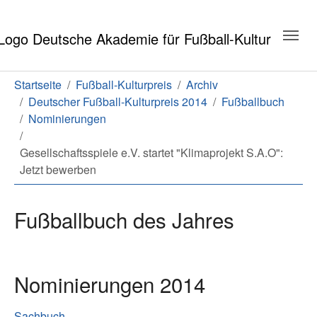
Zum Hauptinhalt springen
Zum Seitenende springen
Sie sind hier:
Startseite
Fußball-Kulturpreis
Archiv
Deutscher Fußball-Kulturpreis 2014
Fußballbuch
Nominierungen
Gesellschaftsspiele e.V. startet "Klimaprojekt S.A.O":
Jetzt bewerben
Fußballbuch des Jahres
Nominierungen 2014
Sachbuch