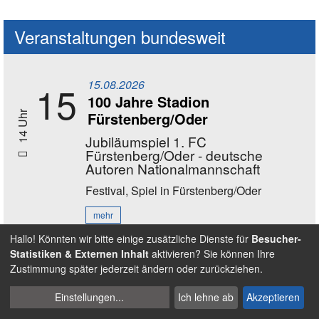
Veranstaltungen bundesweit
15.08.2026
15
100 Jahre Stadion
Fürstenberg/Oder
14 Uhr
Jubiläumspiel 1. FC
Fürstenberg/Oder - deutsche
Autoren Nationalmannschaft
Festival, Spiel
in Fürstenberg/Oder
mehr
Hallo! Könnten wir bitte einige zusätzliche Dienste für
Besucher-
Statistiken & Externen Inhalt
aktivieren? Sie können Ihre
16.08.2026
16
Zustimmung später jederzeit ändern oder zurückziehen.
11 - 17 Uhr
Bewegungstag Ball
Cookies
Einstellungen
...
Ich lehne ab
Akzeptieren
Spiel
in Nürnberg - Wöhrder Wiese
verwalten