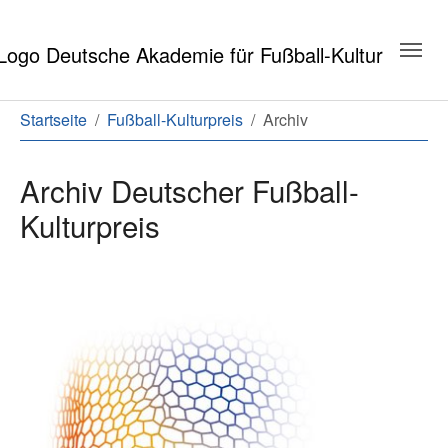
Zum Hauptinhalt springen
Zum Seitenende springen
Sie sind hier:
Startseite
Fußball-Kulturpreis
Archiv
Archiv Deutscher Fußball-
Kulturpreis
Liste der Verleihungen