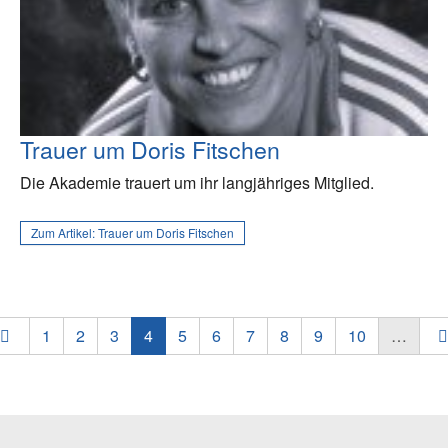
Trauer um Doris Fitschen
Die Akademie trauert um ihr langjähriges Mitglied.
Zum Artikel:
Trauer um Doris Fitschen
1
2
3
4
5
6
7
8
9
10
…