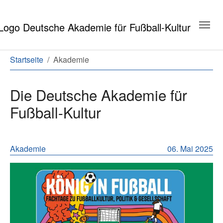
Zum Hauptinhalt springen
Zum Seitenende springen
Sie sind hier:
Startseite
Akademie
Die Deutsche Akademie für
Fußball-Kultur
Neuigkeiten aus der Geschäftsstell
Akademie
06. Mai 2025