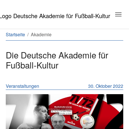
Zum Hauptinhalt springen
Zum Seitenende springen
Sie sind hier:
Startseite
Akademie
Die Deutsche Akademie für
Fußball-Kultur
Neuigkeiten aus der Geschäftsstell
Veranstaltungen
30. Oktober 2022