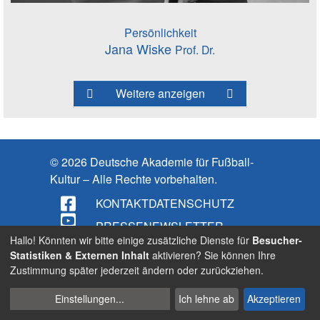
Persönlichkeit
Jana Wiske
Prof. Dr.
Weitere anzeigen
© 2026 Deutsche Akademie für Fußball-
Kultur – Alle Rechte vorbehalten.
KONTAKT
DATENSCHUTZ
PRESSE
NEWSLETTER
Hallo! Könnten wir bitte einige zusätzliche Dienste für
Besucher-
IMPRESSUM
Statistiken & Externen Inhalt
aktivieren? Sie können Ihre
Zustimmung später jederzeit ändern oder zurückziehen.
BARRIEREFREIHEIT
Cookies
Suche
Einstellungen
...
Ich lehne ab
Akzeptieren
verwalten