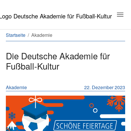
Zum Hauptinhalt springen
Zum Seitenende springen
Sie sind hier:
Startseite
Akademie
Die Deutsche Akademie für
Fußball-Kultur
Neuigkeiten aus der Geschäftsstell
Akademie
22. Dezember 2023