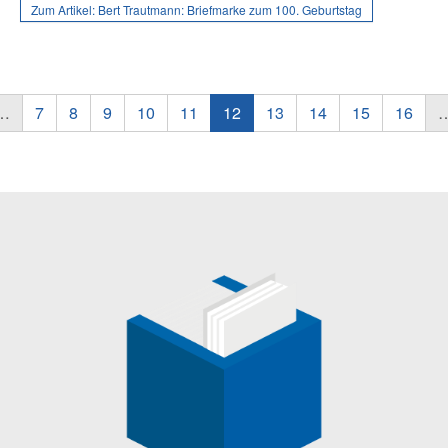
Zum Artikel:
Bert Trautmann: Briefmarke zum 100. Geburtstag
…
7
8
9
10
11
12
13
14
15
16